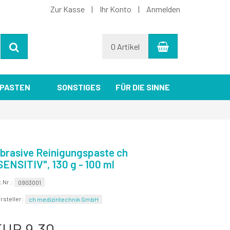
Zur Kasse
Ihr Konto
Anmelden
Warenkorb
Suchen
0 Artikel
PASTEN
SONSTIGES
FÜR DIE SINNE
brasive Reinigungspaste ch
SENSITIV", 130 g - 100 ml
t.Nr.:
0903001
rsteller:
ch medizintechnik GmbH
EUR 9,30