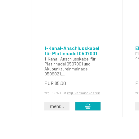
1-Kanal-Anschlusskabel
E
für Platinnadel 0507001
E
4
1-Kanal-Anschlusskabel für
Platinnadel 0507001 und
Akupunktureinmalnadel
0509021,...
EUR 85,00
E
zzgl. 19 % USt
zzgl. Versandkosten
zz
In den Warenkorb
mehr...