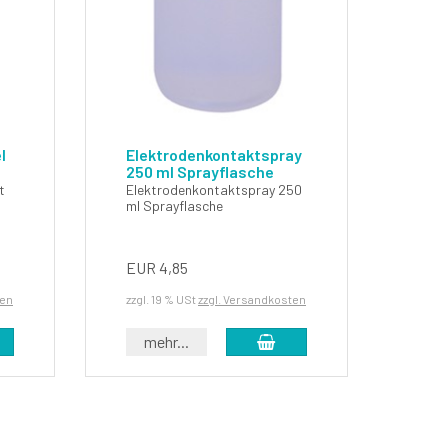
l
Elektrodenkontaktspray
Ele
250 ml Sprayflasche
Elef
t
Elektrodenkontaktspray 250
Elek
ml Sprayflasche
400 
EUR 4,85
EUR
ten
zzgl. 19 % USt
zzgl. Versandkosten
zzgl.
 den Warenkorb
In den Warenkorb
mehr...
m