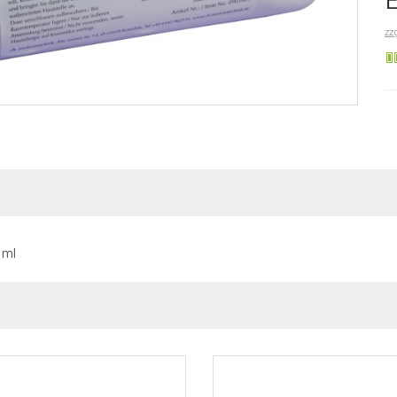
zz
 ml