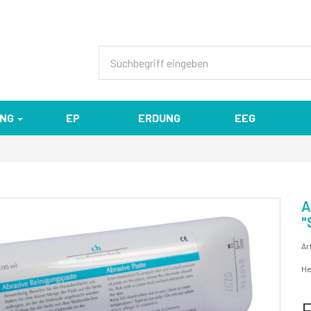
ENG
EP
ERDUNG
EEG
A
"
Ar
He