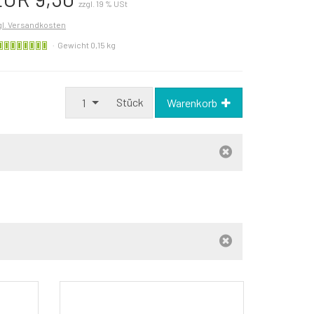
zzgl. 19 % USt
gl. Versandkosten
Sofort
Gewicht 0,15 kg
versandfähig,
ausreichende
Stückzahl
Stück
1
Warenkorb