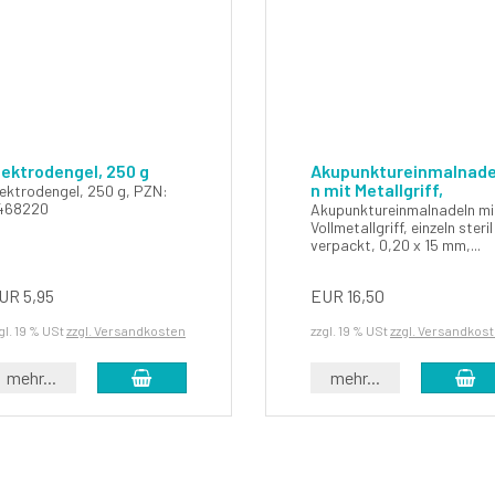
lektrodengel, 250 g
Akupunktureinmalnade
n mit Metallgriff,
lektrodengel, 250 g, PZN:
468220
Akupunktureinmalnadeln mi
Vollmetallgriff, einzeln steril
verpackt, 0,20 x 15 mm,...
UR 5,95
EUR 16,50
gl. 19 % USt
zzgl. Versandkosten
zzgl. 19 % USt
zzgl. Versandkos
In den Warenkorb
In
mehr...
mehr...