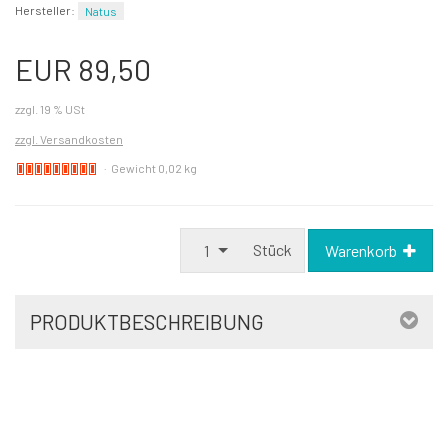
Hersteller:
Natus
EUR 89,50
zzgl. 19 % USt
zzgl. Versandkosten
Lieferzeit
Gewicht 0,02 kg
ca.
1
Woche
Stück
1
Warenkorb
PRODUKTBESCHREIBUNG