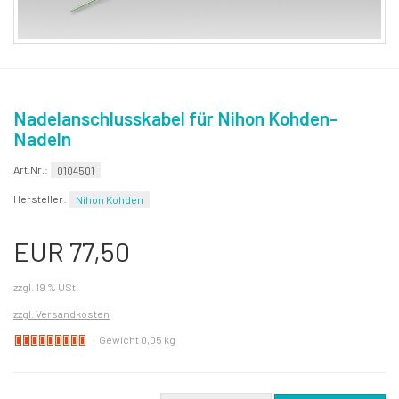
Nadelanschlusskabel für Nihon Kohden-
Nadeln
Art.Nr.:
0104501
Hersteller:
Nihon Kohden
EUR 77,50
zzgl. 19 % USt
zzgl. Versandkosten
Lieferzeit
Gewicht 0,05 kg
ca.
1
Woche