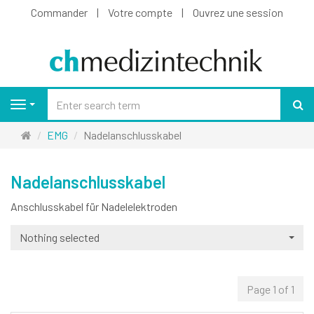
Commander
Votre compte
Ouvrez une session
Re
Navigation
Page
EMG
Nadelanschlusskabel
d'accueil
Nadelanschlusskabel
Anschlusskabel für Nadelelektroden
Nothing selected
Page 1 of 1